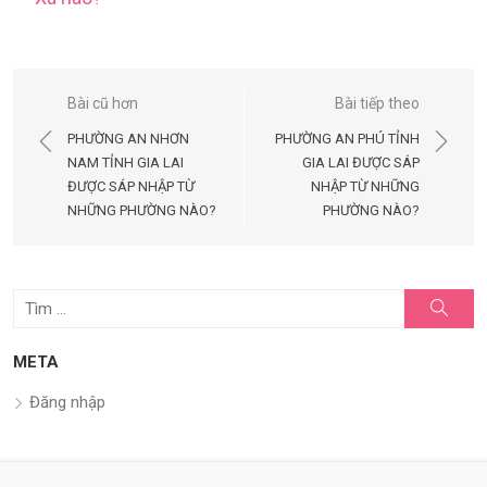
Điều
Bài cũ hơn
Bài tiếp theo
hướng
PHƯỜNG AN NHƠN
PHƯỜNG AN PHÚ TỈNH
bài
NAM TỈNH GIA LAI
GIA LAI ĐƯỢC SÁP
ĐƯỢC SÁP NHẬP TỪ
NHẬP TỪ NHỮNG
viết
NHỮNG PHƯỜNG NÀO?
PHƯỜNG NÀO?
Tìm
Tìm
kiếm
kết
quả
META
cho:
Đăng nhập