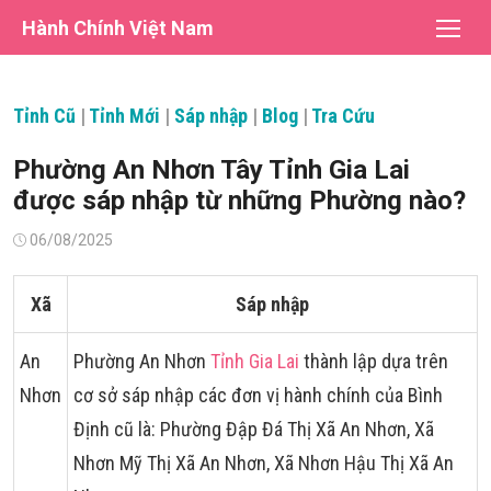
Chuyển
Hành Chính Việt Nam
tới
nội
dung
Tỉnh Cũ
|
Tỉnh Mới
|
Sáp nhập
|
Blog
|
Tra Cứu
Phường An Nhơn Tây Tỉnh Gia Lai
được sáp nhập từ những Phường nào?
Đăng
06/08/2025
vào
Xã
Sáp nhập
An
Phường An Nhơn
Tỉnh Gia Lai
thành lập dựa trên
Nhơn
cơ sở sáp nhập các đơn vị hành chính của Bình
Định cũ là: Phường Đập Đá Thị Xã An Nhơn, Xã
Nhơn Mỹ Thị Xã An Nhơn, Xã Nhơn Hậu Thị Xã An