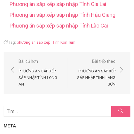
Phương án sắp xếp sáp nhập Tỉnh Gia Lai
Phương án sắp xếp sáp nhập Tỉnh Hậu Giang
Phương án sắp xếp sáp nhập Tỉnh Lào Cai
Tag:
phương án sắp xếp
,
Tỉnh Kon Tum
Điều
Bài cũ hơn
Bài tiếp theo
hướng
PHƯƠNG ÁN SẮP XẾP
PHƯƠNG ÁN SẮP XẾP
bài
SÁP NHẬP TỈNH LONG
SÁP NHẬP TỈNH LẠNG
AN
SƠN
viết
Tìm
Tìm
kiếm
kết
quả
META
cho: