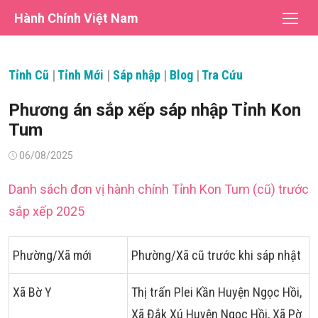
Chuyển
Hành Chính Việt Nam
tới
nội
dung
Tỉnh Cũ
|
Tỉnh Mới
|
Sáp nhập
|
Blog
|
Tra Cứu
Phương án sắp xếp sáp nhập Tỉnh Kon
Tum
Đăng
06/08/2025
vào
Danh sách đơn vị hành chính Tỉnh Kon Tum (cũ) trước
sắp xếp 2025
Phường/Xã mới
Phường/Xã cũ trước khi sáp nhật
Xã Bờ Y
Thị trấn Plei Kần Huyện Ngọc Hồi,
Xã Đắk Xú Huyện Ngọc Hồi, Xã Pờ