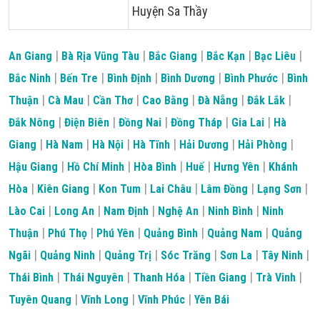
Huyện Sa Thầy
|
|
|
|
|
An Giang
Bà Rịa Vũng Tàu
Bắc Giang
Bắc Kạn
Bạc Liêu
|
|
|
|
|
Bắc Ninh
Bến Tre
Bình Định
Bình Dương
Bình Phước
Bình
|
|
|
|
|
|
Thuận
Cà Mau
Cần Thơ
Cao Bằng
Đà Nẵng
Đắk Lắk
|
|
|
|
|
Đắk Nông
Điện Biên
Đồng Nai
Đồng Tháp
Gia Lai
Hà
|
|
|
|
|
|
Giang
Hà Nam
Hà Nội
Hà Tĩnh
Hải Dương
Hải Phòng
|
|
|
|
|
Hậu Giang
Hồ Chí Minh
Hòa Bình
Huế
Hưng Yên
Khánh
|
|
|
|
|
|
Hòa
Kiên Giang
Kon Tum
Lai Châu
Lâm Đồng
Lạng Sơn
|
|
|
|
|
Lào Cai
Long An
Nam Định
Nghệ An
Ninh Bình
Ninh
|
|
|
|
|
Thuận
Phú Thọ
Phú Yên
Quảng Bình
Quảng Nam
Quảng
|
|
|
|
|
|
Ngãi
Quảng Ninh
Quảng Trị
Sóc Trăng
Sơn La
Tây Ninh
|
|
|
|
|
Thái Bình
Thái Nguyên
Thanh Hóa
Tiền Giang
Trà Vinh
|
|
|
Tuyên Quang
Vĩnh Long
Vĩnh Phúc
Yên Bái