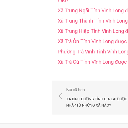
nào?
Xã Trung Ngãi Tỉnh Vĩnh Long 
Xã Trung Thành Tỉnh Vĩnh Lon
Xã Trung Hiệp Tỉnh Vĩnh Long 
Xã Trà Ôn Tỉnh Vĩnh Long được
Phường Trà Vinh Tỉnh Vĩnh Lo
Xã Trà Cú Tỉnh Vĩnh Long đượ
Điều
Bài cũ hơn
hướng
XÃ BÌNH DƯƠNG TỈNH GIA LAI ĐƯỢC
bài
NHẬP TỪ NHỮNG XÃ NÀO?
viết