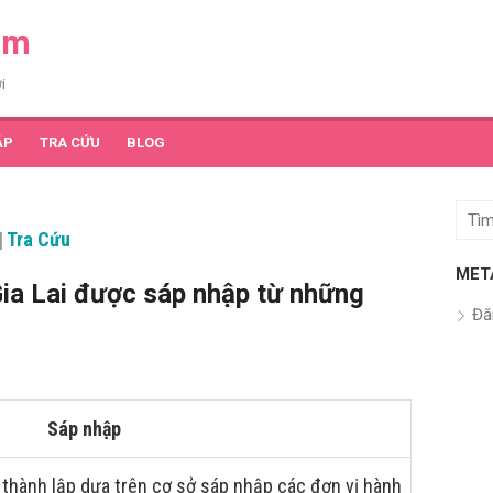
am
i
ẬP
TRA CỨU
BLOG
Tìm
|
Tra Cứu
kết
quả
MET
ia Lai được sáp nhập từ những
cho:
Đă
Sáp nhập
thành lập dựa trên cơ sở sáp nhập các đơn vị hành