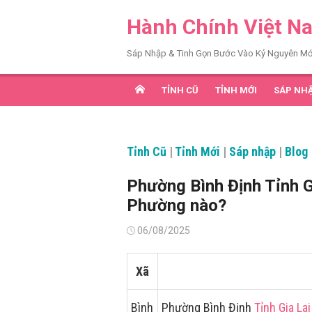
Chuyển
Hành Chính Việt N
tới
nội
Sáp Nhập & Tinh Gọn Bước Vào Kỷ Nguyên Mớ
dung
TỈNH CŨ
TỈNH MỚI
SÁP NH
Tỉnh Cũ
|
Tỉnh Mới
|
Sáp nhập
|
Blog
Phường Bình Định Tỉnh G
Phường nào?
Đăng
06/08/2025
vào
Xã
Bình
Phường Bình Định
Tỉnh Gia Lai