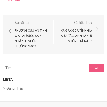
Điều
Bài cũ hơn
Bài tiếp theo
hướng
PHƯỜNG CỬU AN TỈNH
XÃ ĐAK ĐOA TỈNH GIA
bài
GIA LAI ĐƯỢC SÁP
LAI ĐƯỢC SÁP NHẬP TỪ
NHẬP TỪ NHỮNG
NHỮNG XÃ NÀO?
viết
PHƯỜNG NÀO?
Tìm
Tìm
kiếm
kết
quả
META
cho:
Đăng nhập