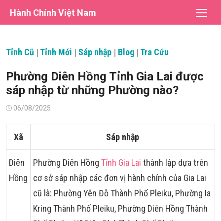
Chuyển
Hành Chính Việt Nam
tới
nội
dung
Tỉnh Cũ
|
Tỉnh Mới
|
Sáp nhập
|
Blog
|
Tra Cứu
Phường Diên Hồng Tỉnh Gia Lai được
sáp nhập từ những Phường nào?
Đăng
06/08/2025
vào
Xã
Sáp nhập
Diên
Phường Diên Hồng
Tỉnh Gia Lai
thành lập dựa trên
Hồng
cơ sở sáp nhập các đơn vị hành chính của Gia Lai
cũ là: Phường Yên Đỗ Thành Phố Pleiku, Phường Ia
Kring Thành Phố Pleiku, Phường Diên Hồng Thành