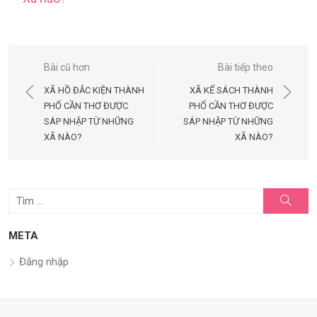
Điều
Bài cũ hơn
Bài tiếp theo
hướng
XÃ HỒ ĐẮC KIỆN THÀNH
XÃ KẾ SÁCH THÀNH
bài
PHỐ CẦN THƠ ĐƯỢC
PHỐ CẦN THƠ ĐƯỢC
SÁP NHẬP TỪ NHỮNG
SÁP NHẬP TỪ NHỮNG
viết
XÃ NÀO?
XÃ NÀO?
Tìm
Tìm
kiếm
kết
quả
META
cho:
Đăng nhập