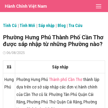
Chuyển
Hành Chính Việt Nam
tới
nội
dung
Tỉnh Cũ
|
Tỉnh Mới
|
Sáp nhập
|
Blog
|
Tra Cứu
Phường Hưng Phú Thành Phố Cần Thơ
được sáp nhập từ những Phường nào?
Đăng
06/08/2025
vào
Xã
Sáp nhập
Hưng
Phường Hưng Phú
Thành phố Cần Thơ
thành lập
Phú
dựa trên cơ sở sáp nhập các đơn vị hành chính
của Cần Thơ cũ là: Phường Tân Phú Quận Cái
Răng, Phường Phú Thứ Quận Cái Răng, Phường