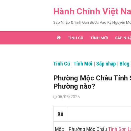
Chuyển
Hành Chính Việt N
tới
nội
Sáp Nhập & Tinh Gọn Bước Vào Kỷ Nguyên Mớ
dung
TỈNH CŨ
TỈNH MỚI
SÁP NH
Tỉnh Cũ
|
Tỉnh Mới
|
Sáp nhập
|
Blog
Phường Mộc Châu Tỉnh 
Phường nào?
Đăng
06/08/2025
vào
Xã
Mộc
Phường Mộc Châu
Tỉnh Sơn L