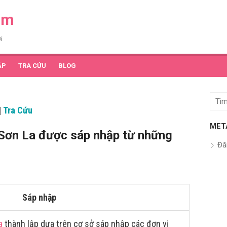
am
i
ẬP
TRA CỨU
BLOG
Tìm
|
Tra Cứu
kết
quả
MET
Sơn La được sáp nhập từ những
cho:
Đă
Sáp nhập
a
thành lập dựa trên cơ sở sáp nhập các đơn vị