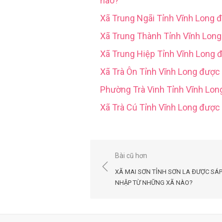
nào?
Xã Trung Ngãi Tỉnh Vĩnh Long 
Xã Trung Thành Tỉnh Vĩnh Lon
Xã Trung Hiệp Tỉnh Vĩnh Long 
Xã Trà Ôn Tỉnh Vĩnh Long được
Phường Trà Vinh Tỉnh Vĩnh Lo
Xã Trà Cú Tỉnh Vĩnh Long đượ
Điều
Bài cũ hơn
hướng
XÃ MAI SƠN TỈNH SƠN LA ĐƯỢC SÁ
bài
NHẬP TỪ NHỮNG XÃ NÀO?
viết