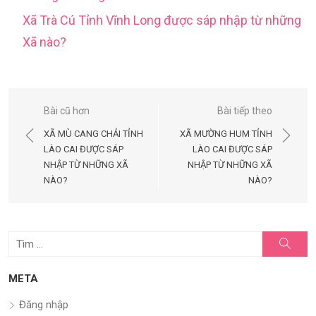
Xã Trà Cú Tỉnh Vĩnh Long được sáp nhập từ những
Xã nào?
Điều
Bài cũ hơn
Bài tiếp theo
hướng
XÃ MÙ CANG CHẢI TỈNH
XÃ MƯỜNG HUM TỈNH
bài
LÀO CAI ĐƯỢC SÁP
LÀO CAI ĐƯỢC SÁP
NHẬP TỪ NHỮNG XÃ
NHẬP TỪ NHỮNG XÃ
viết
NÀO?
NÀO?
Tìm
Tìm
kiếm
kết
quả
META
cho:
Đăng nhập