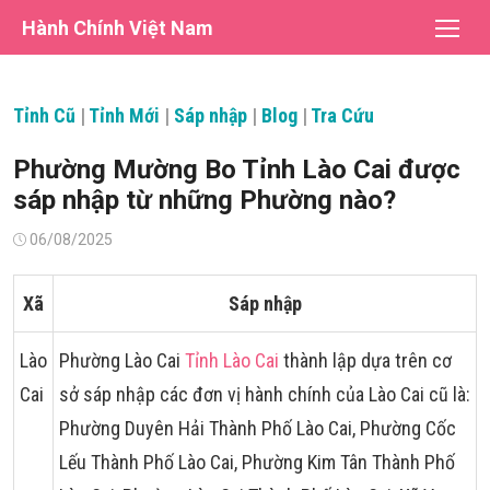
Chuyển
Hành Chính Việt Nam
tới
nội
dung
Tỉnh Cũ
|
Tỉnh Mới
|
Sáp nhập
|
Blog
|
Tra Cứu
Phường Mường Bo Tỉnh Lào Cai được
sáp nhập từ những Phường nào?
Đăng
06/08/2025
vào
Xã
Sáp nhập
Lào
Phường Lào Cai
Tỉnh Lào Cai
thành lập dựa trên cơ
Cai
sở sáp nhập các đơn vị hành chính của Lào Cai cũ là:
Phường Duyên Hải Thành Phố Lào Cai, Phường Cốc
Lếu Thành Phố Lào Cai, Phường Kim Tân Thành Phố