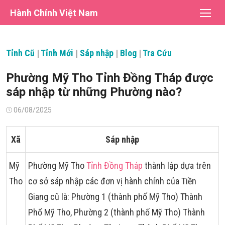
Chuyển
Hành Chính Việt Nam
tới
nội
dung
Tỉnh Cũ
|
Tỉnh Mới
|
Sáp nhập
|
Blog
|
Tra Cứu
Phường Mỹ Tho Tỉnh Đồng Tháp được
sáp nhập từ những Phường nào?
Đăng
06/08/2025
vào
Xã
Sáp nhập
Mỹ
Phường Mỹ Tho
Tỉnh Đồng Tháp
thành lập dựa trên
Tho
cơ sở sáp nhập các đơn vị hành chính của Tiền
Giang cũ là: Phường 1 (thành phố Mỹ Tho) Thành
Phố Mỹ Tho, Phường 2 (thành phố Mỹ Tho) Thành