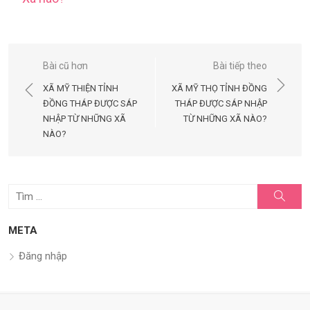
Điều
Bài cũ hơn
Bài tiếp theo
hướng
XÃ MỸ THIỆN TỈNH
XÃ MỸ THỌ TỈNH ĐỒNG
bài
ĐỒNG THÁP ĐƯỢC SÁP
THÁP ĐƯỢC SÁP NHẬP
NHẬP TỪ NHỮNG XÃ
TỪ NHỮNG XÃ NÀO?
viết
NÀO?
Tìm
Tìm
kiếm
kết
quả
META
cho:
Đăng nhập