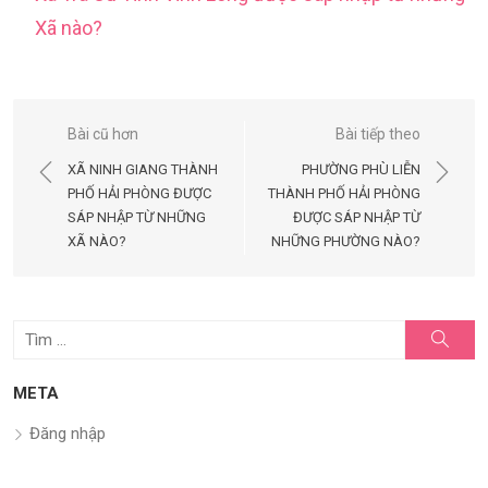
Xã nào?
Điều
Bài cũ hơn
Bài tiếp theo
hướng
XÃ NINH GIANG THÀNH
PHƯỜNG PHÙ LIỄN
bài
PHỐ HẢI PHÒNG ĐƯỢC
THÀNH PHỐ HẢI PHÒNG
SÁP NHẬP TỪ NHỮNG
ĐƯỢC SÁP NHẬP TỪ
viết
XÃ NÀO?
NHỮNG PHƯỜNG NÀO?
Tìm
Tìm
kiếm
kết
quả
META
cho:
Đăng nhập