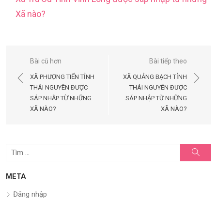
Xã nào?
Điều
Bài cũ hơn
Bài tiếp theo
hướng
XÃ PHƯỢNG TIẾN TỈNH
XÃ QUẢNG BẠCH TỈNH
bài
THÁI NGUYÊN ĐƯỢC
THÁI NGUYÊN ĐƯỢC
SÁP NHẬP TỪ NHỮNG
SÁP NHẬP TỪ NHỮNG
viết
XÃ NÀO?
XÃ NÀO?
Tìm
Tìm
kiếm
kết
quả
META
cho:
Đăng nhập