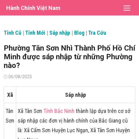
Chuyển
Hành Chính Việt Nam
tới
nội
dung
Tỉnh Cũ
|
Tỉnh Mới
|
Sáp nhập
|
Blog
|
Tra Cứu
Phường Tân Sơn Nhì Thành Phố Hồ Chí
Minh được sáp nhập từ những Phường
nào?
Đăng
06/08/2025
vào
Xã
Sáp nhập
Tân
Xã Tân Sơn
Tỉnh Bắc Ninh
thành lập dựa trên cơ sở
Sơn
sáp nhập các đơn vị hành chính của Bắc Giang cũ
là: Xã Cấm Sơn Huyện Lục Ngạn, Xã Tân Sơn Huyện