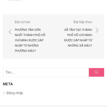
Điều
Bài cũ hơn
Bài tiếp theo
hướng
PHƯỜNG TÂN SƠN
XÃ TÂN TẠO THÀNH
bài
NHẤT THÀNH PHỐ HỒ
PHỐ HỒ CHÍ MINH
CHÍ MINH ĐƯỢC SÁP
ĐƯỢC SÁP NHẬP TỪ
viết
NHẬP TỪ NHỮNG
NHỮNG XÃ NÀO?
PHƯỜNG NÀO?
Tìm
Tìm
kiếm
kết
quả
META
cho:
Đăng nhập