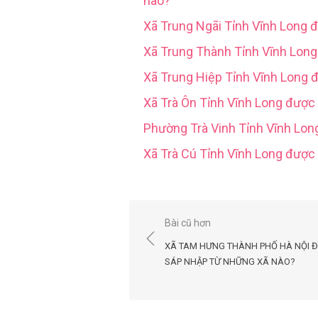
nào?
Xã Trung Ngãi Tỉnh Vĩnh Long 
Xã Trung Thành Tỉnh Vĩnh Lon
Xã Trung Hiệp Tỉnh Vĩnh Long 
Xã Trà Ôn Tỉnh Vĩnh Long được
Phường Trà Vinh Tỉnh Vĩnh Lo
Xã Trà Cú Tỉnh Vĩnh Long đượ
Điều
Bài cũ hơn
hướng
XÃ TAM HƯNG THÀNH PHỐ HÀ NỘI 
bài
SÁP NHẬP TỪ NHỮNG XÃ NÀO?
viết