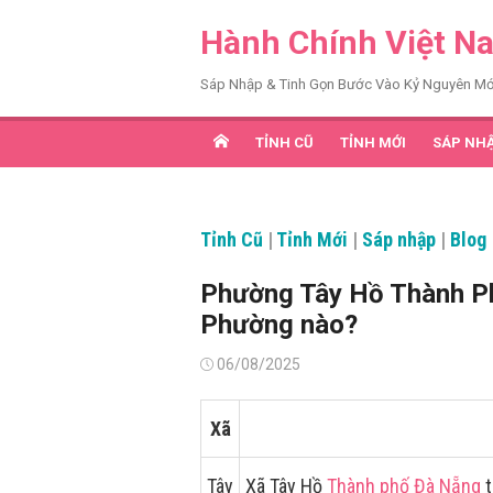
Chuyển
Hành Chính Việt N
tới
nội
Sáp Nhập & Tinh Gọn Bước Vào Kỷ Nguyên Mớ
dung
TỈNH CŨ
TỈNH MỚI
SÁP NH
Tỉnh Cũ
|
Tỉnh Mới
|
Sáp nhập
|
Blog
Phường Tây Hồ Thành Ph
Phường nào?
Đăng
06/08/2025
vào
Xã
Tây
Xã Tây Hồ
Thành phố Đà Nẵng
t