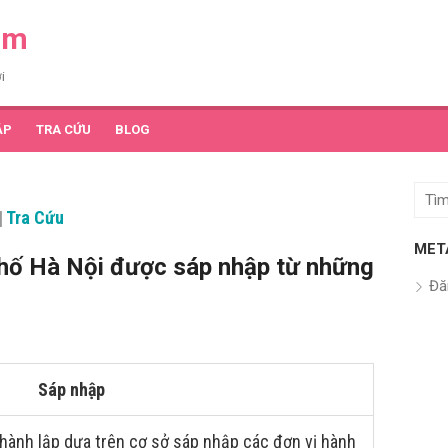
am
i
ẬP
TRA CỨU
BLOG
Tìm
|
Tra Cứu
kết
quả
MET
ố Hà Nội được sáp nhập từ những
cho:
Đă
Sáp nhập
hành lập dựa trên cơ sở sáp nhập các đơn vị hành