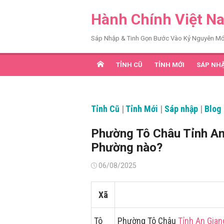
Chuyển
Hành Chính Việt N
tới
nội
Sáp Nhập & Tinh Gọn Bước Vào Kỷ Nguyên Mớ
dung
TỈNH CŨ
TỈNH MỚI
SÁP NH
Tỉnh Cũ
|
Tỉnh Mới
|
Sáp nhập
|
Blog
Phường Tô Châu Tỉnh An
Phường nào?
Đăng
06/08/2025
vào
Xã
Tô
Phường Tô Châu
Tỉnh An Gian