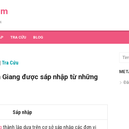
am
i
ẬP
TRA CỨU
BLOG
Tìm
|
Tra Cứu
kết
quả
MET
 Giang được sáp nhập từ những
cho:
Đă
Sáp nhập
g
thành lập dựa trên cơ sở sáp nhập các đơn vị