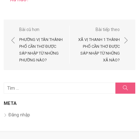
Điều
Bài cũ hơn
Bài tiếp theo
hướng
PHƯỜNG VỊ TÂN THÀNH
XÃ VỊ THANH 1 THÀNH
bài
PHỐ CẦN THƠ ĐƯỢC
PHỐ CẦN THƠ ĐƯỢC
SÁP NHẬP TỪ NHỮNG
SÁP NHẬP TỪ NHỮNG
viết
PHƯỜNG NÀO?
XÃ NÀO?
Tìm
Tìm
kiếm
kết
quả
META
cho:
Đăng nhập