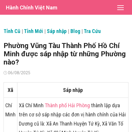
Chuyển
Hành Chính Việt Nam
tới
nội
dung
Tỉnh Cũ
|
Tỉnh Mới
|
Sáp nhập
|
Blog
|
Tra Cứu
Phường Vũng Tàu Thành Phố Hồ Chí
Minh được sáp nhập từ những Phường
nào?
Đăng
06/08/2025
vào
Xã
Sáp nhập
Chí
Xã Chí Minh
Thành phố Hải Phòng
thành lập dựa
Minh
trên cơ sở sáp nhập các đơn vị hành chính của Hải
Dương cũ là: Xã An Thanh Huyện Tứ Kỳ, Xã Văn Tố