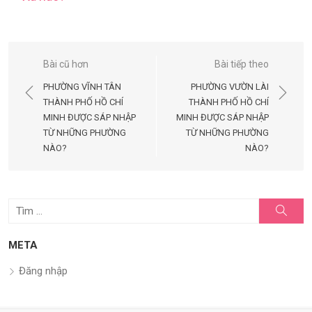
Điều
Bài cũ hơn
Bài tiếp theo
hướng
PHƯỜNG VĨNH TÂN
PHƯỜNG VƯỜN LÀI
bài
THÀNH PHỐ HỒ CHÍ
THÀNH PHỐ HỒ CHÍ
MINH ĐƯỢC SÁP NHẬP
MINH ĐƯỢC SÁP NHẬP
viết
TỪ NHỮNG PHƯỜNG
TỪ NHỮNG PHƯỜNG
NÀO?
NÀO?
Tìm
Tìm
kiếm
kết
quả
META
cho:
Đăng nhập