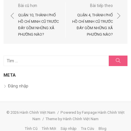
Điều
Bài cũ hơn
Bài tiếp theo
hướng
QUẬN 10, THÀNH PHỐ
QUẬN 4, THÀNH PHỐ
bài
HỒ CHÍ MINH CŨ TRƯỚC
HỒ CHÍ MINH CŨ TRƯỚC
ĐÂY GỒM NHỮNG XÃ
ĐÂY GỒM NHỮNG XÃ
viết
PHƯỜNG NÀO?
PHƯỜNG NÀO?
Tìm
Tìm
kiếm
kết
quả
META
cho:
Đăng nhập
© 2026 Hành Chính Việt Nam
/
Powered by Fanpage Hành Chính Việt
Nam
/
Theme by Hành Chính Việt Nam
Tỉnh Cũ
Tỉnh Mới
Sáp nhập
Tra Cứu
Blog