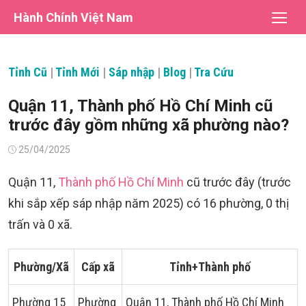
Chuyển
Hành Chính Việt Nam
tới
nội
dung
Tỉnh Cũ
|
Tỉnh Mới
|
Sáp nhập
|
Blog
|
Tra Cứu
Quận 11, Thành phố Hồ Chí Minh cũ
trước đây gồm những xã phường nào?
Đăng
25/04/2025
vào
Quận 11,
Thành phố Hồ Chí Minh
cũ trước đây (trước
khi sắp xếp sáp nhập năm 2025) có 16 phường, 0 thị
trấn và 0 xã.
Phường/Xã
Cấp xã
Tỉnh+Thành phố
Phường 15
Phường
Quận 11, Thành phố Hồ Chí Minh