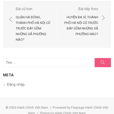
Điều
Bài cũ hơn
Bài tiếp theo
hướng
QUẬN HÀ ĐÔNG,
HUYỆN BA VÌ, THÀNH
bài
THÀNH PHỐ HÀ NỘI CŨ
PHỐ HÀ NỘI CŨ TRƯỚC
TRƯỚC ĐÂY GỒM
ĐÂY GỒM NHỮNG XÃ
viết
NHỮNG XÃ PHƯỜNG
PHƯỜNG NÀO?
NÀO?
Tìm
Tìm
kiếm
kết
quả
META
cho:
Đăng nhập
© 2026 Hành Chính Việt Nam
/
Powered by Fanpage Hành Chính Việt
Nam
/
Theme by Hành Chính Việt Nam