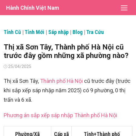
Chuyển
Hành Chính Việt Nam
tới
nội
dung
Tỉnh Cũ
|
Tỉnh Mới
|
Sáp nhập
|
Blog
|
Tra Cứu
Thị xã Sơn Tây, Thành phố Hà Nội cũ
trước đây gồm những xã phường nào?
Đăng
25/04/2025
vào
Thị xã Sơn Tây,
Thành phố Hà Nội
cũ trước đây (trước
khi sắp xếp sáp nhập năm 2025) có 9 phường, 0 thị
trấn và 6 xã.
Phương án sắp xếp sáp nhập Thành phố Hà Nội
Phường/Xã
Cấp xã
Tỉnh+Thành phố