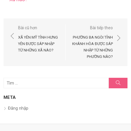
Điều
Bài cũ hơn
Bài tiếp theo
hướng
XÃ YÊN MỸ TỈNH HƯNG
PHƯỜNG BA NGÒI TỈNH
bài
YÊN ĐƯỢC SÁP NHẬP
KHÁNH HÒA ĐƯỢC SÁP
TỪ NHỮNG XÃ NÀO?
NHẬP TỪ NHỮNG
viết
PHƯỜNG NÀO?
Tìm
Tìm
kiếm
kết
quả
META
cho:
Đăng nhập