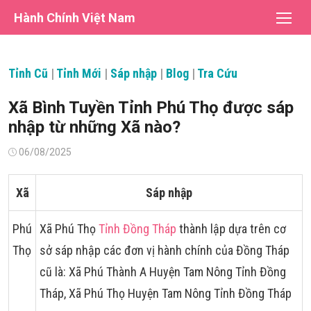
Chuyển
Hành Chính Việt Nam
tới
nội
dung
Tỉnh Cũ
|
Tỉnh Mới
|
Sáp nhập
|
Blog
|
Tra Cứu
Xã Bình Tuyền Tỉnh Phú Thọ được sáp
nhập từ những Xã nào?
Đăng
06/08/2025
vào
Xã
Sáp nhập
Phú
Xã Phú Thọ
Tỉnh Đồng Tháp
thành lập dựa trên cơ
Thọ
sở sáp nhập các đơn vị hành chính của Đồng Tháp
cũ là: Xã Phú Thành A Huyện Tam Nông Tỉnh Đồng
Tháp, Xã Phú Thọ Huyện Tam Nông Tỉnh Đồng Tháp