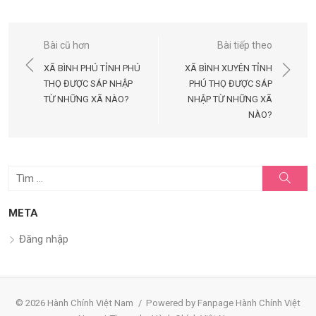
Điều
Bài cũ hơn
Bài tiếp theo
hướng
XÃ BÌNH PHÚ TỈNH PHÚ
XÃ BÌNH XUYÊN TỈNH
bài
THỌ ĐƯỢC SÁP NHẬP
PHÚ THỌ ĐƯỢC SÁP
TỪ NHỮNG XÃ NÀO?
NHẬP TỪ NHỮNG XÃ
viết
NÀO?
Tìm
Tìm
kiếm
kết
quả
META
cho:
Đăng nhập
© 2026 Hành Chính Việt Nam
/
Powered by Fanpage Hành Chính Việt