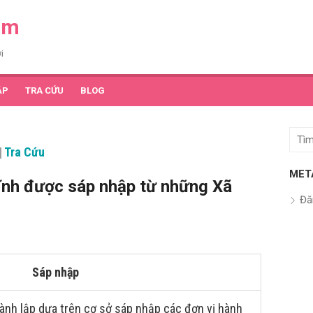
am
i
ẬP
TRA CỨU
BLOG
Tìm
|
Tra Cứu
kết
quả
MET
nh được sáp nhập từ những Xã
cho:
Đă
Sáp nhập
ành lập dựa trên cơ sở sáp nhập các đơn vị hành