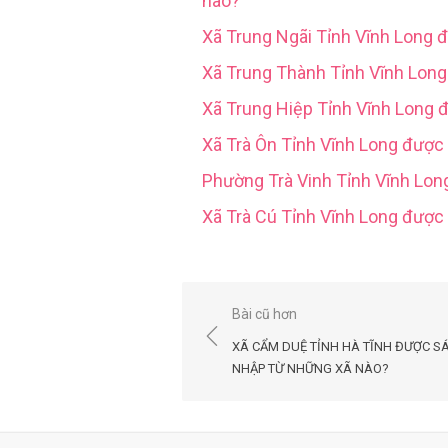
nào?
Xã Trung Ngãi Tỉnh Vĩnh Long 
Xã Trung Thành Tỉnh Vĩnh Lon
Xã Trung Hiệp Tỉnh Vĩnh Long 
Xã Trà Ôn Tỉnh Vĩnh Long được
Phường Trà Vinh Tỉnh Vĩnh Lo
Xã Trà Cú Tỉnh Vĩnh Long đượ
Điều
Bài cũ hơn
hướng
XÃ CẨM DUỆ TỈNH HÀ TĨNH ĐƯỢC S
bài
NHẬP TỪ NHỮNG XÃ NÀO?
viết