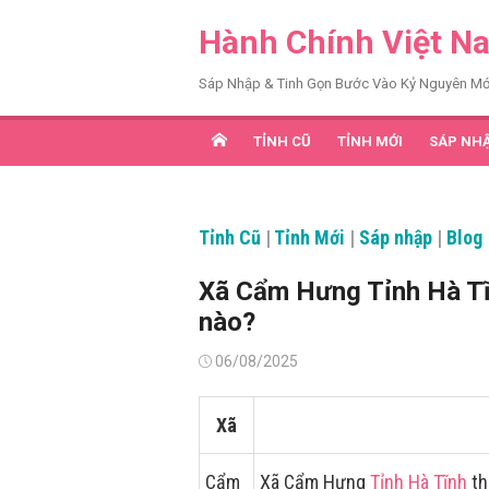
Chuyển
Hành Chính Việt N
tới
nội
Sáp Nhập & Tinh Gọn Bước Vào Kỷ Nguyên Mớ
dung
TỈNH CŨ
TỈNH MỚI
SÁP NH
Tỉnh Cũ
|
Tỉnh Mới
|
Sáp nhập
|
Blog
Xã Cẩm Hưng Tỉnh Hà Tĩ
nào?
Đăng
06/08/2025
vào
Xã
Cẩm
Xã Cẩm Hưng
Tỉnh Hà Tĩnh
th