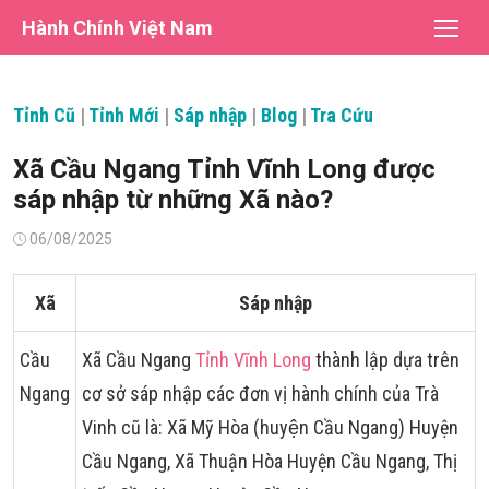
Chuyển
Hành Chính Việt Nam
tới
nội
dung
Tỉnh Cũ
|
Tỉnh Mới
|
Sáp nhập
|
Blog
|
Tra Cứu
Xã Cầu Ngang Tỉnh Vĩnh Long được
sáp nhập từ những Xã nào?
Đăng
06/08/2025
vào
Xã
Sáp nhập
Cầu
Xã Cầu Ngang
Tỉnh Vĩnh Long
thành lập dựa trên
Ngang
cơ sở sáp nhập các đơn vị hành chính của Trà
Vinh cũ là: Xã Mỹ Hòa (huyện Cầu Ngang) Huyện
Cầu Ngang, Xã Thuận Hòa Huyện Cầu Ngang, Thị