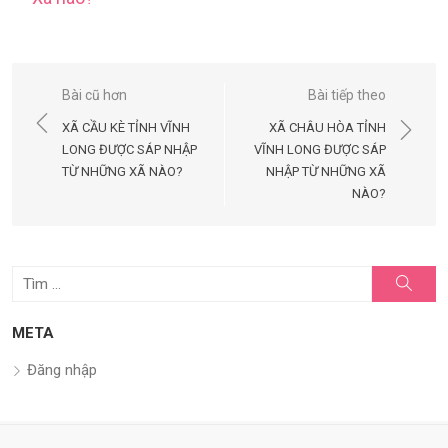
Điều
Bài cũ hơn
Bài tiếp theo
hướng
XÃ CẦU KÈ TỈNH VĨNH
XÃ CHÂU HÒA TỈNH
bài
LONG ĐƯỢC SÁP NHẬP
VĨNH LONG ĐƯỢC SÁP
TỪ NHỮNG XÃ NÀO?
NHẬP TỪ NHỮNG XÃ
viết
NÀO?
Tìm
Tìm
kiếm
kết
quả
META
cho:
Đăng nhập