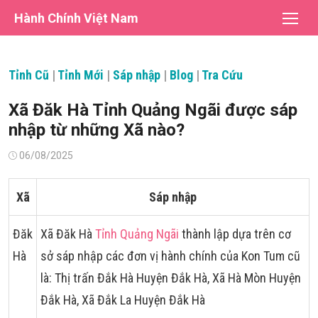
Chuyển
Hành Chính Việt Nam
tới
nội
dung
Tỉnh Cũ
|
Tỉnh Mới
|
Sáp nhập
|
Blog
|
Tra Cứu
Xã Đăk Hà Tỉnh Quảng Ngãi được sáp
nhập từ những Xã nào?
Đăng
06/08/2025
vào
Xã
Sáp nhập
Đăk
Xã Đăk Hà
Tỉnh Quảng Ngãi
thành lập dựa trên cơ
Hà
sở sáp nhập các đơn vị hành chính của Kon Tum cũ
là: Thị trấn Đắk Hà Huyện Đắk Hà, Xã Hà Mòn Huyện
Đắk Hà, Xã Đắk La Huyện Đắk Hà