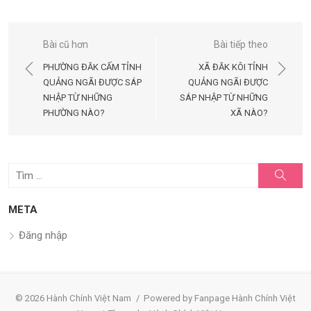
Điều
Bài cũ hơn
Bài tiếp theo
hướng
PHƯỜNG ĐĂK CẤM TỈNH
XÃ ĐĂK KÔI TỈNH
bài
QUẢNG NGÃI ĐƯỢC SÁP
QUẢNG NGÃI ĐƯỢC
NHẬP TỪ NHỮNG
SÁP NHẬP TỪ NHỮNG
viết
PHƯỜNG NÀO?
XÃ NÀO?
Tìm
Tìm
kiếm
kết
quả
META
cho:
Đăng nhập
© 2026 Hành Chính Việt Nam
/
Powered by Fanpage Hành Chính Việt