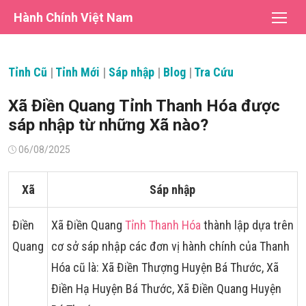
Chuyển
Hành Chính Việt Nam
tới
nội
dung
Tỉnh Cũ
|
Tỉnh Mới
|
Sáp nhập
|
Blog
|
Tra Cứu
Xã Điền Quang Tỉnh Thanh Hóa được
sáp nhập từ những Xã nào?
Đăng
06/08/2025
vào
Xã
Sáp nhập
Điền
Xã Điền Quang
Tỉnh Thanh Hóa
thành lập dựa trên
Quang
cơ sở sáp nhập các đơn vị hành chính của Thanh
Hóa cũ là: Xã Điền Thượng Huyện Bá Thước, Xã
Điền Hạ Huyện Bá Thước, Xã Điền Quang Huyện