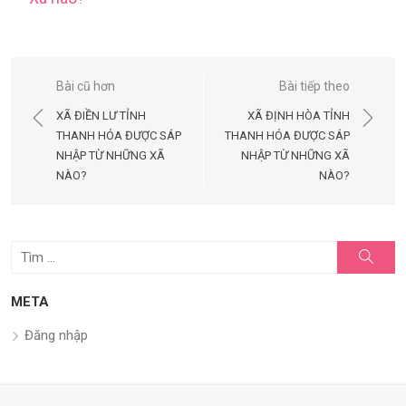
Điều
Bài cũ hơn
Bài tiếp theo
hướng
XÃ ĐIỀN LƯ TỈNH
XÃ ĐỊNH HÒA TỈNH
bài
THANH HÓA ĐƯỢC SÁP
THANH HÓA ĐƯỢC SÁP
NHẬP TỪ NHỮNG XÃ
NHẬP TỪ NHỮNG XÃ
viết
NÀO?
NÀO?
Tìm
Tìm
kiếm
kết
quả
META
cho:
Đăng nhập