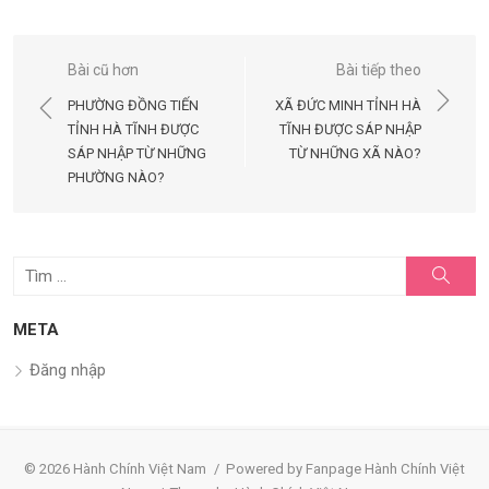
Điều
Bài cũ hơn
Bài tiếp theo
hướng
PHƯỜNG ĐỒNG TIẾN
XÃ ĐỨC MINH TỈNH HÀ
bài
TỈNH HÀ TĨNH ĐƯỢC
TĨNH ĐƯỢC SÁP NHẬP
SÁP NHẬP TỪ NHỮNG
TỪ NHỮNG XÃ NÀO?
viết
PHƯỜNG NÀO?
Tìm
Tìm
kiếm
kết
quả
META
cho:
Đăng nhập
© 2026 Hành Chính Việt Nam
/
Powered by Fanpage Hành Chính Việt