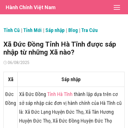
Chuyển
Hành Chính Việt Nam
tới
nội
dung
Tỉnh Cũ
|
Tỉnh Mới
|
Sáp nhập
|
Blog
|
Tra Cứu
Xã Đức Đồng Tỉnh Hà Tĩnh được sáp
nhập từ những Xã nào?
Đăng
06/08/2025
vào
Xã
Sáp nhập
Đức
Xã Đức Đồng
Tỉnh Hà Tĩnh
thành lập dựa trên cơ
Đồng
sở sáp nhập các đơn vị hành chính của Hà Tĩnh cũ
là: Xã Đức Lạng Huyện Đức Thọ, Xã Tân Hương
Huyện Đức Thọ, Xã Đức Đồng Huyện Đức Thọ