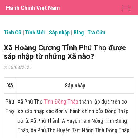
Chuyển
Hành Chính Việt Nam
tới
nội
dung
Tỉnh Cũ
|
Tỉnh Mới
|
Sáp nhập
|
Blog
|
Tra Cứu
Xã Hoàng Cương Tỉnh Phú Thọ được
sáp nhập từ những Xã nào?
Đăng
06/08/2025
vào
Xã
Sáp nhập
Phú
Xã Phú Thọ
Tỉnh Đồng Tháp
thành lập dựa trên cơ
Thọ
sở sáp nhập các đơn vị hành chính của Đồng Tháp
cũ là: Xã Phú Thành A Huyện Tam Nông Tỉnh Đồng
Tháp, Xã Phú Thọ Huyện Tam Nông Tỉnh Đồng Tháp