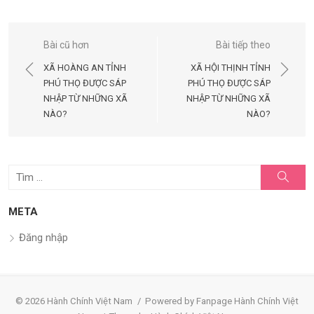
Điều
Bài cũ hơn
Bài tiếp theo
hướng
XÃ HOÀNG AN TỈNH
XÃ HỘI THỊNH TỈNH
bài
PHÚ THỌ ĐƯỢC SÁP
PHÚ THỌ ĐƯỢC SÁP
NHẬP TỪ NHỮNG XÃ
NHẬP TỪ NHỮNG XÃ
viết
NÀO?
NÀO?
Tìm
Tìm
kiếm
kết
quả
META
cho:
Đăng nhập
© 2026 Hành Chính Việt Nam
/
Powered by Fanpage Hành Chính Việt