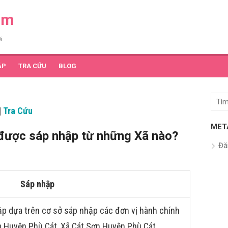
am
i
ẬP
TRA CỨU
BLOG
Tìm
|
Tra Cứu
kết
quả
MET
 được sáp nhập từ những Xã nào?
cho:
Đă
Sáp nhập
ập dựa trên cơ sở sáp nhập các đơn vị hành chính
âm Huyện Phù Cát, Xã Cát Sơn Huyện Phù Cát