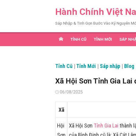
Chuyển
Hành Chính Việt N
tới
nội
Sáp Nhập & Tinh Gọn Bước Vào Kỷ Nguyên Mớ
dung
TỈNH CŨ
TỈNH MỚI
SÁP NH
Tỉnh Cũ
|
Tỉnh Mới
|
Sáp nhập
|
Blog
Xã Hội Sơn Tỉnh Gia Lai
Đăng
06/08/2025
vào
Xã
Hội
Xã Hội Sơn
Tỉnh Gia Lai
thành l
Sơn
của Bình Định cũ là: Xã Cát L