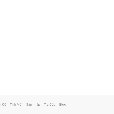
h Cũ
Tỉnh Mới
Sáp nhập
Tra Cứu
Blog