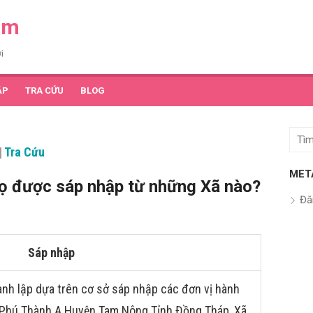
am
i
ẬP
TRA CỨU
BLOG
Tìm
|
Tra Cứu
kết
quả
MET
ọ được sáp nhập từ những Xã nào?
cho:
Đă
Sáp nhập
nh lập dựa trên cơ sở sáp nhập các đơn vị hành
ã Phú Thành A Huyện Tam Nông Tỉnh Đồng Tháp, Xã