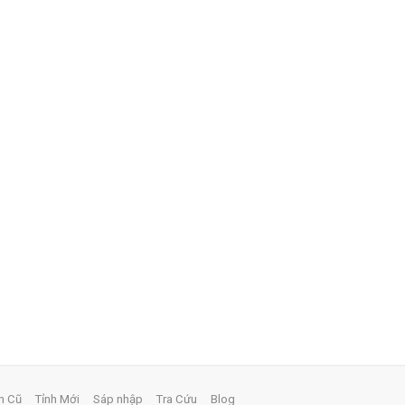
h Cũ
Tỉnh Mới
Sáp nhập
Tra Cứu
Blog