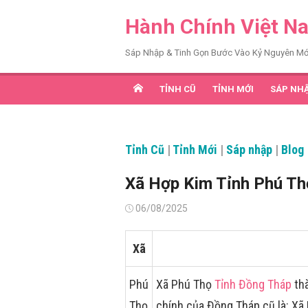
Chuyển
Hành Chính Việt N
tới
nội
Sáp Nhập & Tinh Gọn Bước Vào Kỷ Nguyên Mớ
dung
TỈNH CŨ
TỈNH MỚI
SÁP NH
Tỉnh Cũ
|
Tỉnh Mới
|
Sáp nhập
|
Blog
Xã Hợp Kim Tỉnh Phú Th
Đăng
06/08/2025
vào
Xã
Phú
Xã Phú Thọ
Tỉnh Đồng Tháp
thà
Thọ
chính của Đồng Tháp cũ là: X