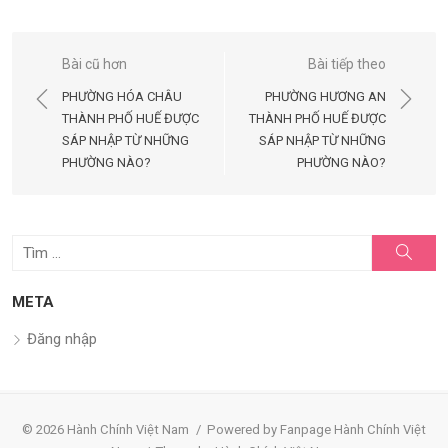
Điều
Bài cũ hơn
Bài tiếp theo
hướng
PHƯỜNG HÓA CHÂU
PHƯỜNG HƯƠNG AN
bài
THÀNH PHỐ HUẾ ĐƯỢC
THÀNH PHỐ HUẾ ĐƯỢC
SÁP NHẬP TỪ NHỮNG
SÁP NHẬP TỪ NHỮNG
viết
PHƯỜNG NÀO?
PHƯỜNG NÀO?
Tìm
Tìm
kiếm
kết
quả
META
cho:
Đăng nhập
© 2026 Hành Chính Việt Nam
/
Powered by Fanpage Hành Chính Việt