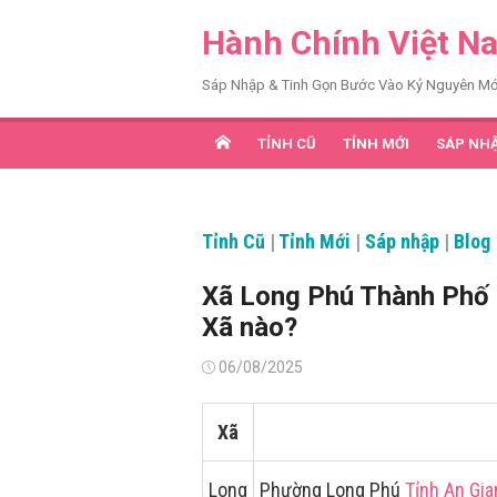
Chuyển
Hành Chính Việt N
tới
nội
Sáp Nhập & Tinh Gọn Bước Vào Kỷ Nguyên Mớ
dung
TỈNH CŨ
TỈNH MỚI
SÁP NH
Tỉnh Cũ
|
Tỉnh Mới
|
Sáp nhập
|
Blog
Xã Long Phú Thành Phố 
Xã nào?
Đăng
06/08/2025
vào
Xã
Long
Phường Long Phú
Tỉnh An Gia