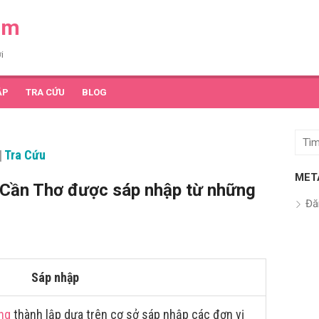
am
i
ẬP
TRA CỨU
BLOG
Tìm
|
Tra Cứu
kết
quả
MET
Cần Thơ được sáp nhập từ những
cho:
Đă
Sáp nhập
ng
thành lập dựa trên cơ sở sáp nhập các đơn vị