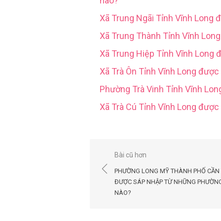
nào?
Xã Trung Ngãi Tỉnh Vĩnh Long 
Xã Trung Thành Tỉnh Vĩnh Lon
Xã Trung Hiệp Tỉnh Vĩnh Long 
Xã Trà Ôn Tỉnh Vĩnh Long được
Phường Trà Vinh Tỉnh Vĩnh Lo
Xã Trà Cú Tỉnh Vĩnh Long đượ
Điều
Bài cũ hơn
hướng
PHƯỜNG LONG MỸ THÀNH PHỐ CẦN
bài
ĐƯỢC SÁP NHẬP TỪ NHỮNG PHƯỜN
NÀO?
viết