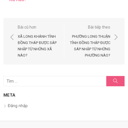
Điều
Bài cũ hơn
Bài tiếp theo
hướng
XÃ LONG KHÁNH TỈNH
PHƯỜNG LONG THUẬN
bài
ĐỒNG THÁP ĐƯỢC SÁP
TỈNH ĐỒNG THÁP ĐƯỢC
NHẬP TỪ NHỮNG XÃ
SÁP NHẬP TỪ NHỮNG
viết
NÀO?
PHƯỜNG NÀO?
Tìm
Tìm
kiếm
kết
quả
META
cho:
Đăng nhập