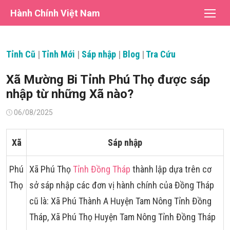
Chuyển
Hành Chính Việt Nam
tới
nội
dung
Tỉnh Cũ
|
Tỉnh Mới
|
Sáp nhập
|
Blog
|
Tra Cứu
Xã Mường Bi Tỉnh Phú Thọ được sáp
nhập từ những Xã nào?
Đăng
06/08/2025
vào
Xã
Sáp nhập
Phú
Xã Phú Thọ
Tỉnh Đồng Tháp
thành lập dựa trên cơ
Thọ
sở sáp nhập các đơn vị hành chính của Đồng Tháp
cũ là: Xã Phú Thành A Huyện Tam Nông Tỉnh Đồng
Tháp, Xã Phú Thọ Huyện Tam Nông Tỉnh Đồng Tháp