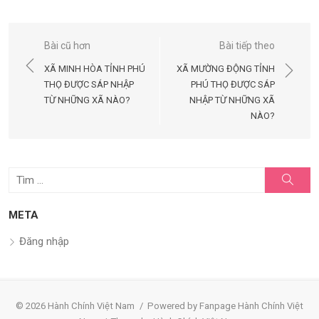
Điều
Bài cũ hơn
Bài tiếp theo
hướng
XÃ MINH HÒA TỈNH PHÚ
XÃ MƯỜNG ĐỘNG TỈNH
bài
THỌ ĐƯỢC SÁP NHẬP
PHÚ THỌ ĐƯỢC SÁP
TỪ NHỮNG XÃ NÀO?
NHẬP TỪ NHỮNG XÃ
viết
NÀO?
Tìm
Tìm
kiếm
kết
quả
META
cho:
Đăng nhập
© 2026 Hành Chính Việt Nam
/
Powered by Fanpage Hành Chính Việt