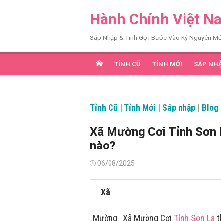
Chuyển
Hành Chính Việt N
tới
nội
Sáp Nhập & Tinh Gọn Bước Vào Kỷ Nguyên Mớ
dung
TỈNH CŨ
TỈNH MỚI
SÁP NH
Tỉnh Cũ
|
Tỉnh Mới
|
Sáp nhập
|
Blog
Xã Mường Cơi Tỉnh Sơn 
nào?
Đăng
06/08/2025
vào
Xã
Mường
Xã Mường Cơi
Tỉnh Sơn La
t