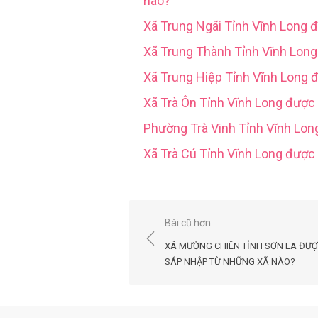
nào?
Xã Trung Ngãi Tỉnh Vĩnh Long 
Xã Trung Thành Tỉnh Vĩnh Lon
Xã Trung Hiệp Tỉnh Vĩnh Long 
Xã Trà Ôn Tỉnh Vĩnh Long được
Phường Trà Vinh Tỉnh Vĩnh Lo
Xã Trà Cú Tỉnh Vĩnh Long đượ
Điều
Bài cũ hơn
hướng
XÃ MƯỜNG CHIÊN TỈNH SƠN LA ĐƯ
bài
SÁP NHẬP TỪ NHỮNG XÃ NÀO?
viết