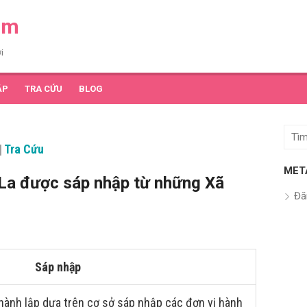
am
i
ẬP
TRA CỨU
BLOG
Tìm
|
Tra Cứu
kết
quả
MET
La được sáp nhập từ những Xã
cho:
Đă
Sáp nhập
hành lập dựa trên cơ sở sáp nhập các đơn vị hành