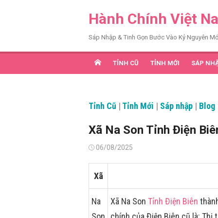
Chuyển
Hành Chính Việt N
tới
nội
Sáp Nhập & Tinh Gọn Bước Vào Kỷ Nguyên Mớ
dung
TỈNH CŨ
TỈNH MỚI
SÁP NH
Tỉnh Cũ
|
Tỉnh Mới
|
Sáp nhập
|
Blog
Xã Na Son Tỉnh Điện Biê
Đăng
06/08/2025
vào
Xã
Na
Xã Na Son
Tỉnh Điện Biên
thành
Son
chính của Điện Biên cũ là: Thị