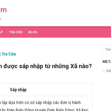
am
i
ẬP
TRA CỨU
BLOG
Tìm
|
Tra Cứu
kết
quả
MET
n được sáp nhập từ những Xã nào?
cho:
Đă
Sáp nhập
 lập dựa trên cơ sở sáp nhập các đơn vị hành
 trấn Điện Biên Đông Huyện Điện Biên Đông, Xã Keo