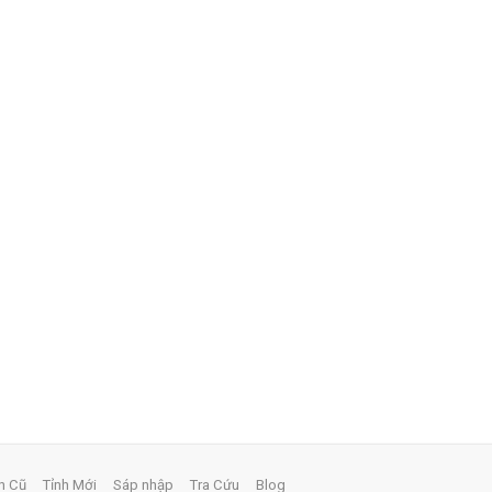
h Cũ
Tỉnh Mới
Sáp nhập
Tra Cứu
Blog