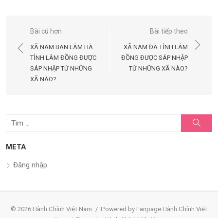
Điều
Bài cũ hơn
Bài tiếp theo
hướng
XÃ NAM BAN LÂM HÀ
XÃ NAM ĐÀ TỈNH LÂM
bài
TỈNH LÂM ĐỒNG ĐƯỢC
ĐỒNG ĐƯỢC SÁP NHẬP
SÁP NHẬP TỪ NHỮNG
TỪ NHỮNG XÃ NÀO?
viết
XÃ NÀO?
Tìm
Tìm
kiếm
kết
quả
META
cho:
Đăng nhập
© 2026 Hành Chính Việt Nam
/
Powered by Fanpage Hành Chính Việt