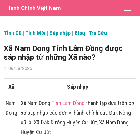
Chuyển
Hành Chính Việt Nam
tới
nội
dung
Tỉnh Cũ
|
Tỉnh Mới
|
Sáp nhập
|
Blog
|
Tra Cứu
Xã Nam Dong Tỉnh Lâm Đồng được
sáp nhập từ những Xã nào?
Đăng
06/08/2025
vào
Xã
Sáp nhập
Nam
Xã Nam Dong
Tỉnh Lâm Đồng
thành lập dựa trên cơ
Dong
sở sáp nhập các đơn vị hành chính của Đắk Nông
cũ là: Xã Đắk D rông Huyện Cư Jút, Xã Nam Dong
Huyện Cư Jút