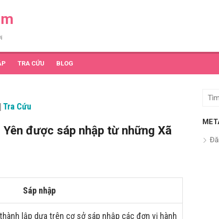
am
i
ẬP
TRA CỨU
BLOG
Tìm
|
Tra Cứu
kết
quả
MET
 Yên được sáp nhập từ những Xã
cho:
Đă
Sáp nhập
thành lập dựa trên cơ sở sáp nhập các đơn vị hành