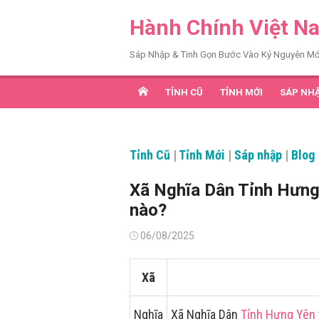
Chuyển
Hành Chính Việt N
tới
nội
Sáp Nhập & Tinh Gọn Bước Vào Kỷ Nguyên Mớ
dung
TỈNH CŨ
TỈNH MỚI
SÁP NH
Tỉnh Cũ
|
Tỉnh Mới
|
Sáp nhập
|
Blog
Xã Nghĩa Dân Tỉnh Hưng
nào?
Đăng
06/08/2025
vào
Xã
Nghĩa
Xã Nghĩa Dân
Tỉnh Hưng Yên