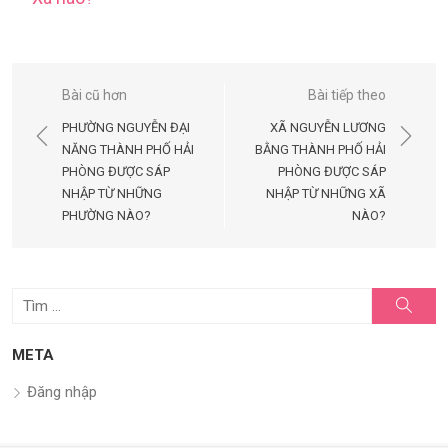
Điều
Bài cũ hơn
Bài tiếp theo
hướng
PHƯỜNG NGUYỄN ĐẠI
XÃ NGUYỄN LƯƠNG
bài
NĂNG THÀNH PHỐ HẢI
BẰNG THÀNH PHỐ HẢI
PHÒNG ĐƯỢC SÁP
PHÒNG ĐƯỢC SÁP
viết
NHẬP TỪ NHỮNG
NHẬP TỪ NHỮNG XÃ
PHƯỜNG NÀO?
NÀO?
Tìm
Tìm
kiếm
kết
quả
META
cho:
Đăng nhập