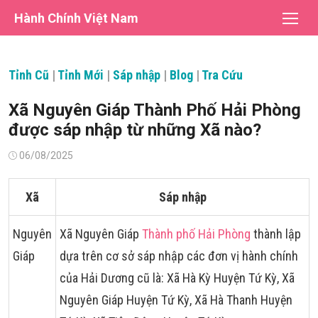
Chuyển
Hành Chính Việt Nam
tới
nội
dung
Tỉnh Cũ
|
Tỉnh Mới
|
Sáp nhập
|
Blog
|
Tra Cứu
Xã Nguyên Giáp Thành Phố Hải Phòng
được sáp nhập từ những Xã nào?
Đăng
06/08/2025
vào
Xã
Sáp nhập
Nguyên
Xã Nguyên Giáp
Thành phố Hải Phòng
thành lập
Giáp
dựa trên cơ sở sáp nhập các đơn vị hành chính
của Hải Dương cũ là: Xã Hà Kỳ Huyện Tứ Kỳ, Xã
Nguyên Giáp Huyện Tứ Kỳ, Xã Hà Thanh Huyện