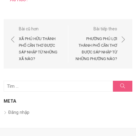
Điều
Bài cũ hơn
Bài tiếp theo
hướng
XÃ PHÚ HỮU THÀNH
PHƯỜNG PHÚ LỢI
bài
PHỐ CẦN THƠ ĐƯỢC
THÀNH PHỐ CẦN THƠ
SÁP NHẬP TỪ NHỮNG
ĐƯỢC SÁP NHẬP TỪ
viết
XÃ NÀO?
NHỮNG PHƯỜNG NÀO?
Tìm
Tìm
kiếm
kết
quả
META
cho:
Đăng nhập