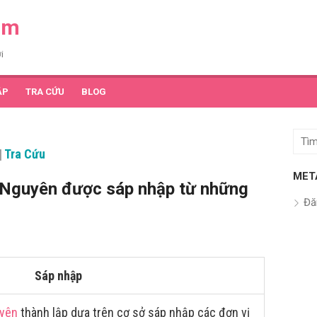
am
i
ẬP
TRA CỨU
BLOG
Tìm
|
Tra Cứu
kết
quả
MET
 Nguyên được sáp nhập từ những
cho:
Đă
Sáp nhập
uyên
thành lập dựa trên cơ sở sáp nhập các đơn vị