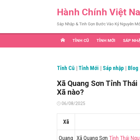
Chuyển
Hành Chính Việt N
tới
nội
Sáp Nhập & Tinh Gọn Bước Vào Kỷ Nguyên Mớ
dung
TỈNH CŨ
TỈNH MỚI
SÁP NH
Tỉnh Cũ
|
Tỉnh Mới
|
Sáp nhập
|
Blog
Xã Quang Sơn Tỉnh Thái
Xã nào?
Đăng
06/08/2025
vào
Xã
Quang
Xã Quang Sơn
Tỉnh Thái Ng