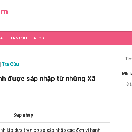
am
i
ẬP
TRA CỨU
BLOG
Tìm
|
Tra Cứu
kết
quả
MET
nh được sáp nhập từ những Xã
cho:
Đă
Sáp nhập
nh lập dựa trên cơ sở sáp nhập các đơn vị hành