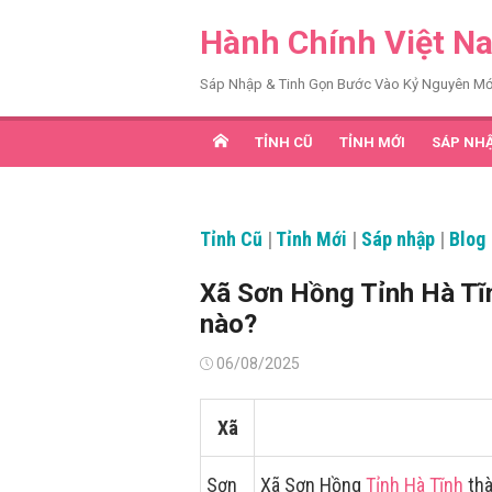
Chuyển
Hành Chính Việt N
tới
nội
Sáp Nhập & Tinh Gọn Bước Vào Kỷ Nguyên Mớ
dung
TỈNH CŨ
TỈNH MỚI
SÁP NH
Tỉnh Cũ
|
Tỉnh Mới
|
Sáp nhập
|
Blog
Xã Sơn Hồng Tỉnh Hà Tĩ
nào?
Đăng
06/08/2025
vào
Xã
Sơn
Xã Sơn Hồng
Tỉnh Hà Tĩnh
thà