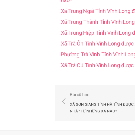
nào?
Xã Trung Ngãi Tỉnh Vĩnh Long 
Xã Trung Thành Tỉnh Vĩnh Lon
Xã Trung Hiệp Tỉnh Vĩnh Long 
Xã Trà Ôn Tỉnh Vĩnh Long được
Phường Trà Vinh Tỉnh Vĩnh Lo
Xã Trà Cú Tỉnh Vĩnh Long đượ
Điều
Bài cũ hơn
hướng
XÃ SƠN GIANG TỈNH HÀ TĨNH ĐƯỢC
bài
NHẬP TỪ NHỮNG XÃ NÀO?
viết