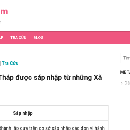
am
i
ẬP
TRA CỨU
BLOG
Tìm
|
Tra Cứu
kết
quả
MET
Tháp được sáp nhập từ những Xã
cho:
Đă
Sáp nhập
thành lập dựa trên cơ sở sáp nhập các đơn vị hành