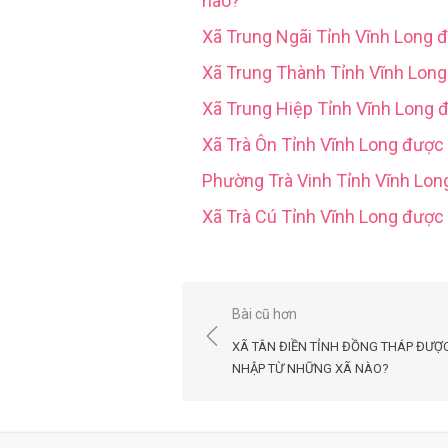
nào?
Xã Trung Ngãi Tỉnh Vĩnh Long 
Xã Trung Thành Tỉnh Vĩnh Lon
Xã Trung Hiệp Tỉnh Vĩnh Long 
Xã Trà Ôn Tỉnh Vĩnh Long được
Phường Trà Vinh Tỉnh Vĩnh Lo
Xã Trà Cú Tỉnh Vĩnh Long đượ
Điều
Bài cũ hơn
hướng
XÃ TÂN ĐIỀN TỈNH ĐỒNG THÁP ĐƯỢ
bài
NHẬP TỪ NHỮNG XÃ NÀO?
viết