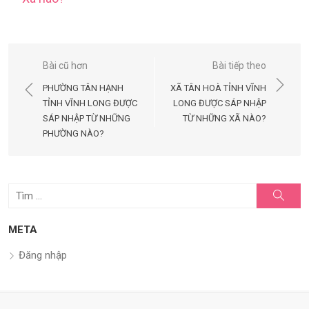
Điều
Bài cũ hơn
Bài tiếp theo
hướng
PHƯỜNG TÂN HẠNH
XÃ TÂN HOÀ TỈNH VĨNH
bài
TỈNH VĨNH LONG ĐƯỢC
LONG ĐƯỢC SÁP NHẬP
SÁP NHẬP TỪ NHỮNG
TỪ NHỮNG XÃ NÀO?
viết
PHƯỜNG NÀO?
Tìm
Tìm
kiếm
kết
quả
META
cho:
Đăng nhập