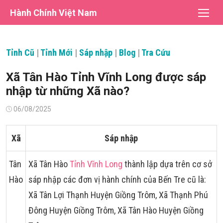
Chuyển
Hành Chính Việt Nam
tới
nội
dung
Tỉnh Cũ
|
Tỉnh Mới
|
Sáp nhập
|
Blog
|
Tra Cứu
Xã Tân Hào Tỉnh Vĩnh Long được sáp
nhập từ những Xã nào?
Đăng
06/08/2025
vào
Xã
Sáp nhập
Tân
Xã Tân Hào
Tỉnh Vĩnh Long
thành lập dựa trên cơ sở
Hào
sáp nhập các đơn vị hành chính của Bến Tre cũ là:
Xã Tân Lợi Thạnh Huyện Giồng Trôm, Xã Thạnh Phú
Đông Huyện Giồng Trôm, Xã Tân Hào Huyện Giồng