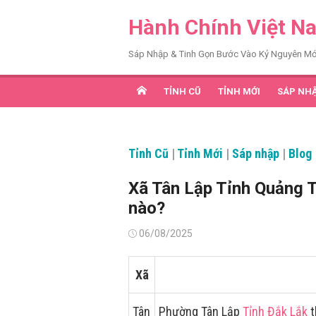
Chuyển
Hành Chính Việt N
tới
nội
Sáp Nhập & Tinh Gọn Bước Vào Kỷ Nguyên Mớ
dung
TỈNH CŨ
TỈNH MỚI
SÁP NH
Tỉnh Cũ
|
Tỉnh Mới
|
Sáp nhập
|
Blog
Xã Tân Lập Tỉnh Quảng T
nào?
Đăng
06/08/2025
vào
Xã
Tân
Phường Tân Lập
Tỉnh Đắk Lắk
t