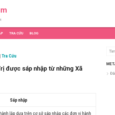
am
i
ẬP
TRA CỨU
BLOG
Tìm
|
Tra Cứu
kết
quả
MET
rị được sáp nhập từ những Xã
cho:
Đă
Sáp nhập
hành lập dựa trên cơ sở sáp nhập các đơn vị hành