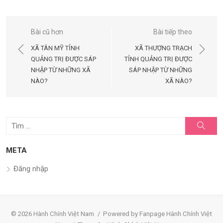
Điều
Bài cũ hơn
Bài tiếp theo
hướng
XÃ TÂN MỸ TỈNH
XÃ THƯỢNG TRẠCH
bài
QUẢNG TRỊ ĐƯỢC SÁP
TỈNH QUẢNG TRỊ ĐƯỢC
NHẬP TỪ NHỮNG XÃ
SÁP NHẬP TỪ NHỮNG
viết
NÀO?
XÃ NÀO?
Tìm
Tìm
kiếm
kết
quả
META
cho:
Đăng nhập
© 2026 Hành Chính Việt Nam
/
Powered by Fanpage Hành Chính Việt