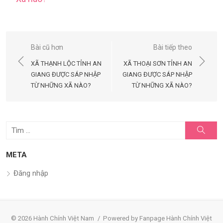
Điều
Bài cũ hơn
Bài tiếp theo
hướng
XÃ THẠNH LỘC TỈNH AN
XÃ THOẠI SƠN TỈNH AN
bài
GIANG ĐƯỢC SÁP NHẬP
GIANG ĐƯỢC SÁP NHẬP
TỪ NHỮNG XÃ NÀO?
TỪ NHỮNG XÃ NÀO?
viết
Tìm
Tìm
kiếm
kết
quả
META
cho:
Đăng nhập
© 2026 Hành Chính Việt Nam
/
Powered by Fanpage Hành Chính Việt