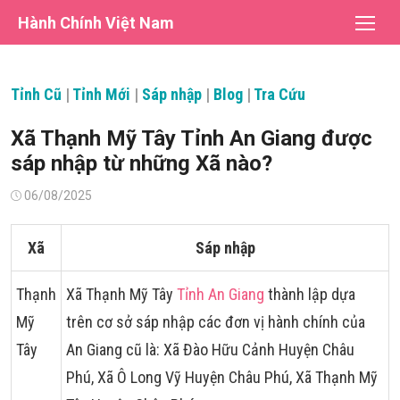
Chuyển
Hành Chính Việt Nam
tới
nội
dung
Tỉnh Cũ
|
Tỉnh Mới
|
Sáp nhập
|
Blog
|
Tra Cứu
Xã Thạnh Mỹ Tây Tỉnh An Giang được
sáp nhập từ những Xã nào?
Đăng
06/08/2025
vào
Xã
Sáp nhập
Thạnh
Xã Thạnh Mỹ Tây
Tỉnh An Giang
thành lập dựa
Mỹ
trên cơ sở sáp nhập các đơn vị hành chính của
Tây
An Giang cũ là: Xã Đào Hữu Cảnh Huyện Châu
Phú, Xã Ô Long Vỹ Huyện Châu Phú, Xã Thạnh Mỹ