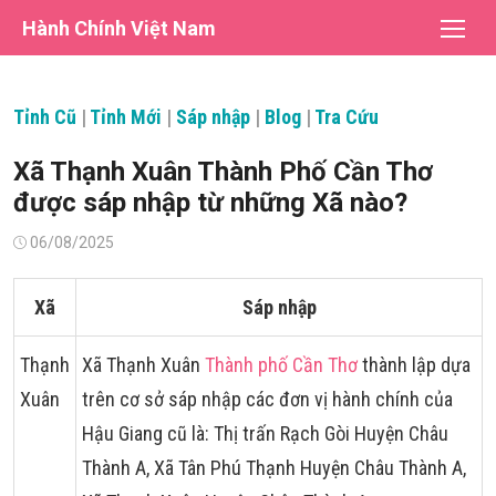
Chuyển
Hành Chính Việt Nam
tới
nội
dung
Tỉnh Cũ
|
Tỉnh Mới
|
Sáp nhập
|
Blog
|
Tra Cứu
Xã Thạnh Xuân Thành Phố Cần Thơ
được sáp nhập từ những Xã nào?
Đăng
06/08/2025
vào
Xã
Sáp nhập
Thạnh
Xã Thạnh Xuân
Thành phố Cần Thơ
thành lập dựa
Xuân
trên cơ sở sáp nhập các đơn vị hành chính của
Hậu Giang cũ là: Thị trấn Rạch Gòi Huyện Châu
Thành A, Xã Tân Phú Thạnh Huyện Châu Thành A,