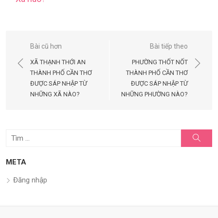
Điều
Bài cũ hơn
Bài tiếp theo
hướng
XÃ THẠNH THỚI AN
PHƯỜNG THỐT NỐT
bài
THÀNH PHỐ CẦN THƠ
THÀNH PHỐ CẦN THƠ
ĐƯỢC SÁP NHẬP TỪ
ĐƯỢC SÁP NHẬP TỪ
viết
NHỮNG XÃ NÀO?
NHỮNG PHƯỜNG NÀO?
Tìm
Tìm
kiếm
kết
quả
META
cho:
Đăng nhập