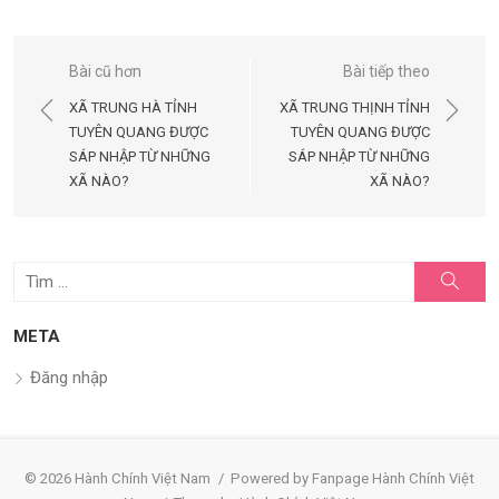
Điều
Bài cũ hơn
Bài tiếp theo
hướng
XÃ TRUNG HÀ TỈNH
XÃ TRUNG THỊNH TỈNH
bài
TUYÊN QUANG ĐƯỢC
TUYÊN QUANG ĐƯỢC
SÁP NHẬP TỪ NHỮNG
SÁP NHẬP TỪ NHỮNG
viết
XÃ NÀO?
XÃ NÀO?
Tìm
Tìm
kiếm
kết
quả
META
cho:
Đăng nhập
© 2026 Hành Chính Việt Nam
/
Powered by Fanpage Hành Chính Việt