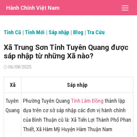
Chuyển
Hành Chính Việt Nam
tới
nội
dung
Tỉnh Cũ
|
Tỉnh Mới
|
Sáp nhập
|
Blog
|
Tra Cứu
Xã Trung Sơn Tỉnh Tuyên Quang được
sáp nhập từ những Xã nào?
Đăng
06/08/2025
vào
Xã
Sáp nhập
Tuyên
Phường Tuyên Quang
Tỉnh Lâm Đồng
thành lập
Quang
dựa trên cơ sở sáp nhập các đơn vị hành chính
của Bình Thuận cũ là: Xã Tiến Lợi Thành Phố Phan
Thiết, Xã Hàm Mỹ Huyện Hàm Thuận Nam