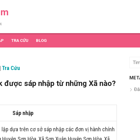
am
i
ẬP
TRA CỨU
BLOG
Tìm
|
Tra Cứu
kết
quả
MET
k được sáp nhập từ những Xã nào?
cho:
Đă
Sáp nhập
 lập dựa trên cơ sở sáp nhập các đơn vị hành chính
ng Huyện Sơn Hòa, Xã Sơn Xuân Huyện Sơn Hòa, Xã