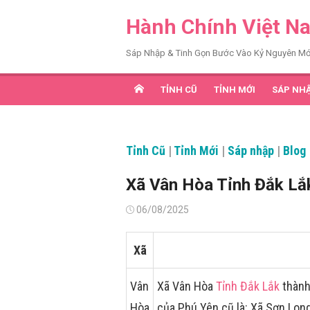
Chuyển
Hành Chính Việt N
tới
nội
Sáp Nhập & Tinh Gọn Bước Vào Kỷ Nguyên Mớ
dung
TỈNH CŨ
TỈNH MỚI
SÁP NH
Tỉnh Cũ
|
Tỉnh Mới
|
Sáp nhập
|
Blog
Xã Vân Hòa Tỉnh Đắk Lắ
Đăng
06/08/2025
vào
Xã
Vân
Xã Vân Hòa
Tỉnh Đắk Lắk
thành
Hòa
của Phú Yên cũ là: Xã Sơn Lo