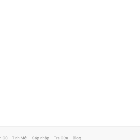
h Cũ
Tỉnh Mới
Sáp nhập
Tra Cứu
Blog