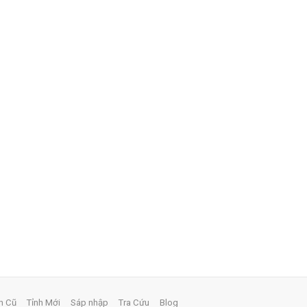
h Cũ
Tỉnh Mới
Sáp nhập
Tra Cứu
Blog