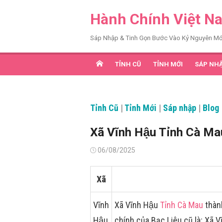
Chuyển
Hành Chính Việt N
tới
nội
Sáp Nhập & Tinh Gọn Bước Vào Kỷ Nguyên Mớ
dung
TỈNH CŨ
TỈNH MỚI
SÁP NH
Tỉnh Cũ
|
Tỉnh Mới
|
Sáp nhập
|
Blog
Xã Vĩnh Hậu Tỉnh Cà M
Đăng
06/08/2025
vào
Xã
Vĩnh
Xã Vĩnh Hậu
Tỉnh Cà Mau
thành
Hậu
chính của Bạc Liêu cũ là: Xã 