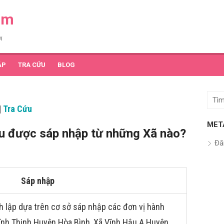
am
i
ẬP
TRA CỨU
BLOG
Tìm
|
Tra Cứu
kết
quả
MET
au được sáp nhập từ những Xã nào?
cho:
Đă
Sáp nhập
 lập dựa trên cơ sở sáp nhập các đơn vị hành
Vĩnh Thịnh Huyện Hòa Bình, Xã Vĩnh Hậu A Huyện