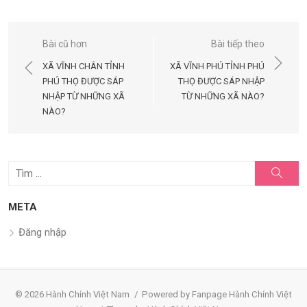
Điều
Bài cũ hơn
Bài tiếp theo
hướng
XÃ VĨNH CHÂN TỈNH
XÃ VĨNH PHÚ TỈNH PHÚ
bài
PHÚ THỌ ĐƯỢC SÁP
THỌ ĐƯỢC SÁP NHẬP
NHẬP TỪ NHỮNG XÃ
TỪ NHỮNG XÃ NÀO?
viết
NÀO?
Tìm
Tìm
kiếm
kết
quả
META
cho:
Đăng nhập
© 2026 Hành Chính Việt Nam
/
Powered by Fanpage Hành Chính Việt