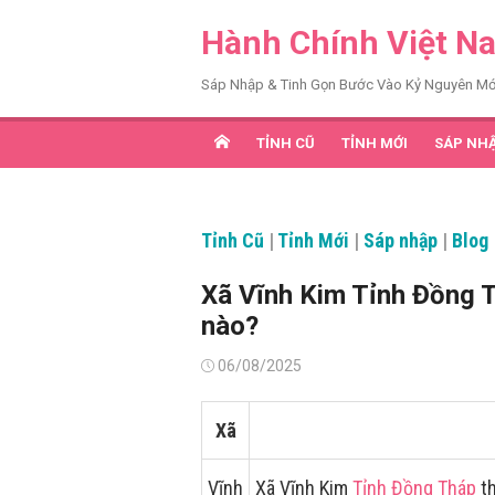
Chuyển
Hành Chính Việt N
tới
nội
Sáp Nhập & Tinh Gọn Bước Vào Kỷ Nguyên Mớ
dung
TỈNH CŨ
TỈNH MỚI
SÁP NH
Tỉnh Cũ
|
Tỉnh Mới
|
Sáp nhập
|
Blog
Xã Vĩnh Kim Tỉnh Đồng 
nào?
Đăng
06/08/2025
vào
Xã
Vĩnh
Xã Vĩnh Kim
Tỉnh Đồng Tháp
th