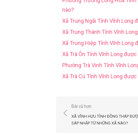
Phường Trường Long Hoà Tỉn
nào?
Xã Trung Ngãi Tỉnh Vĩnh Long 
Xã Trung Thành Tỉnh Vĩnh Lon
Xã Trung Hiệp Tỉnh Vĩnh Long 
Xã Trà Ôn Tỉnh Vĩnh Long được
Phường Trà Vinh Tỉnh Vĩnh Lo
Xã Trà Cú Tỉnh Vĩnh Long đượ
Điều
Bài cũ hơn
hướng
XÃ VĨNH HỰU TỈNH ĐỒNG THÁP ĐƯ
bài
SÁP NHẬP TỪ NHỮNG XÃ NÀO?
viết