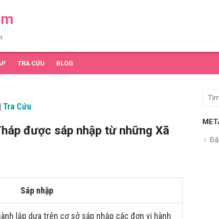
am
i
ẬP
TRA CỨU
BLOG
Tìm
|
Tra Cứu
kết
quả
MET
Tháp được sáp nhập từ những Xã
cho:
Đă
Sáp nhập
ành lập dựa trên cơ sở sáp nhập các đơn vị hành